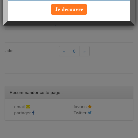
Club trois fromages Quick
Je decouvre
Coeur caramel Quick
Coeur de beignet Quick
Donnut chocolat au lait Quick
- de
«
0
»
Recommander cette page :
email
favoris
partager
Twitter