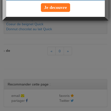
Chicken wings Quick
Je decouvre
Club poulet épicé Tandori Quick
Club trois fromages Quick
Coeur caramel Quick
Coeur de beignet Quick
Donnut chocolat au lait Quick
- de
«
0
»
Recommander cette page :
email
favoris
partager
Twitter