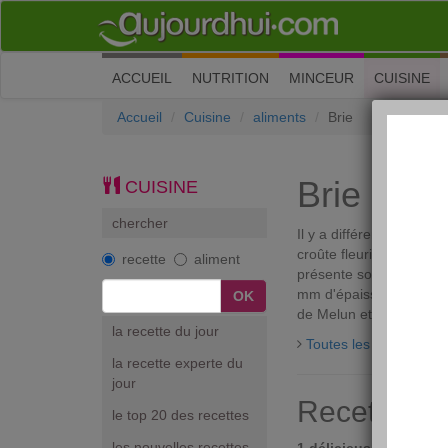
(current)
ACCUEIL
NUTRITION
MINCEUR
CUISINE
Accueil
Cuisine
aliments
Brie
Brie
CUISINE
chercher
Il y a différents bries 
croûte fleurie, originai
recette
aliment
présente sous la forme 
mm d'épaisseur pour un
de Melun et de Coulommi
la recette du jour
Toutes les discussions
la recette experte du
jour
Recettes br
le top 20 des recettes
les nouvelles recettes