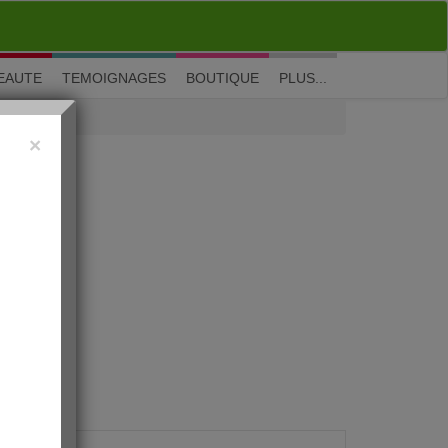
M'inscrire
|
Me connecter
|
? Visite guidée
EAUTE
TEMOIGNAGES
BOUTIQUE
PLUS...
×