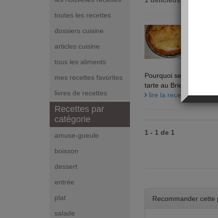
1 délicieuses recette
toutes les recettes
Tarte
dossiers cuisine
Type 
articles cuisine
Prépar
Calori
tous les aliments
Pourquoi se contenter d
mes recettes favorites
tarte au Brie ! Cette rec
livres de recettes
lire la recette "Tarte a
Recettes par
catégorie
1 - 1 de 1
amuse-gueule
boisson
dessert
entrée
plat
Recommander cette 
salade