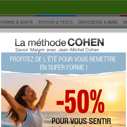
FORME & SANTE
PSYCHO & TESTS
GROSSESSE & BEBE
B
mais ils sont une importante famille de fromages à pâte molle à
re de la région française de Brie. Le brie de grand moule se
d'une galette cylindrique d'environ 35 cm de diamètre, de 35
 poids de 2 kg à 2,5 kg. Les plus connus sont ceux de Meaux,
ers, des villes de Seine et Marne (77).
 autour de brie
ie