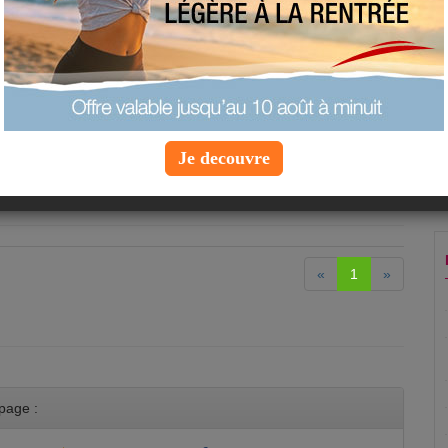
s vous attendent
 au Brie
:
Entrée
ation :
20 min
es :
345 par personne
e fromage avec du pain lorsqu'on peut savourer une délicieuse
Je decouvre
ette n'est pas prête de partir aux oubliettes !
u Brie"
«
1
»
page :