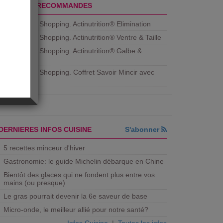
PRODUITS RECOMMANDES
Aujourdhui Shopping. Actinutrition® Elimination
Aujourdhui Shopping. Actinutrition® Ventre & Taille
Aujourdhui Shopping. Actinutrition® Galbe &
Courbe
Aujourdhui Shopping. ​Coffret Savoir Mincir avec
Jean
DERNIERES INFOS CUISINE
S'abonner
5 recettes minceur d'hiver
Gastronomie: le guide Michelin débarque en Chine
Bientôt des glaces qui ne fondent plus entre vos
mains (ou presque)
Le gras pourrait devenir la 6e saveur de base
Micro-onde, le meilleur allié pour notre santé?