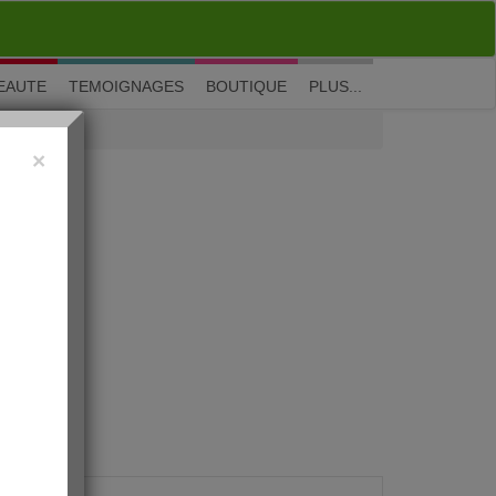
M'inscrire
|
Me connecter
|
? Visite guidée
EAUTE
TEMOIGNAGES
BOUTIQUE
PLUS...
×