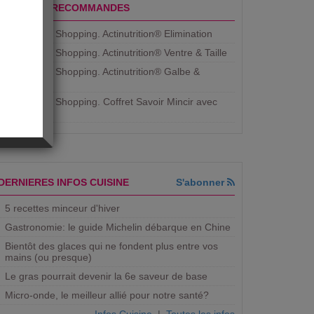
PRODUITS RECOMMANDES
Aujourdhui Shopping. Actinutrition® Elimination
Aujourdhui Shopping. Actinutrition® Ventre & Taille
Aujourdhui Shopping. Actinutrition® Galbe &
Courbe
Aujourdhui Shopping. ​Coffret Savoir Mincir avec
Jean
DERNIERES INFOS CUISINE
S'abonner
5 recettes minceur d'hiver
Gastronomie: le guide Michelin débarque en Chine
Bientôt des glaces qui ne fondent plus entre vos
mains (ou presque)
Le gras pourrait devenir la 6e saveur de base
Micro-onde, le meilleur allié pour notre santé?