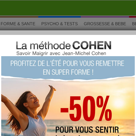
FORME & SANTE
PSYCHO & TESTS
GROSSESSE & BEBE
B
lantain
 du bananier. Les bananes habituellement consommées sont des
e variétés domestiquées, les bananes issues des plantes sauvages
 Les bananes constituent un élément essentiel du régime
 pays développés et constitue une nourriture de base pour des
ous les tropiques. Le mot banane est dérivé du bantou de
 le portugais. Elle est appelée « figue » en créole à la
s autour de banane plantain
pparentées à votre aliment :