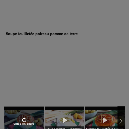
Soupe feuilletée poireau pomme de terre
vidéo en cours
Soupe poireaux pomme
Soupe feuilletée poireau
S