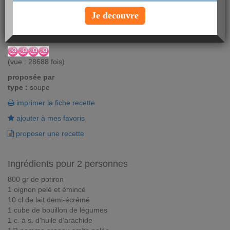
La soupe au potiron revisitée pour une saveur acidulée. Une
Je decouvre
soupe toujours onctueuse et nourrissante.
Vous aimez ? Alors notez !
(vue : 28688 fois)
proposée par
type :
soupe
imprimer la fiche recette
ajouter à mes favoris
proposer une recette
Ingrédients pour 2 personnes
800 gr de potiron
1 oignon pelé et émincé
10 cl de lait demi-écrémé
1 cube de bouillon de légumes
1 c. à s. d'huile d'arachide