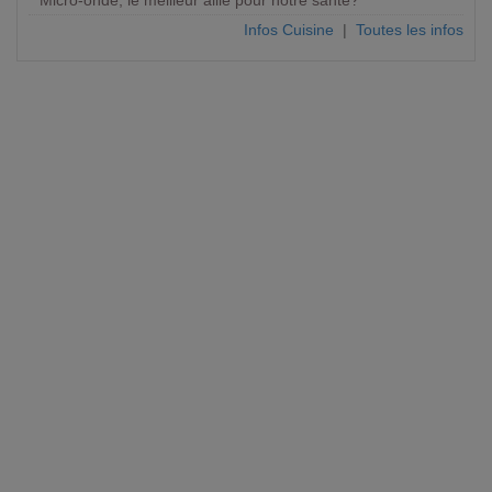
Micro-onde, le meilleur allié pour notre santé?
Infos Cuisine
|
Toutes les infos