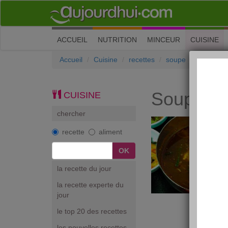
(current)
ACCUEIL
NUTRITION
MINCEUR
CUISINE
Accueil
Cuisine
recettes
soupe
Soupe Ja
Soupe Ja
CUISINE
chercher
recette
aliment
la recette du jour
la recette experte du
jour
le top 20 des recettes
les nouvelles recettes