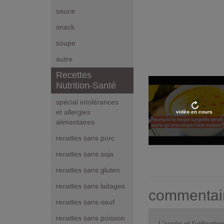
sauce
snack
soupe
autre
Recettes
Nutrition-Santé
spécial intolérances
et allergies
vidéo en cours
alimentaires
recettes sans porc
recettes sans soja
recettes sans gluten
recettes sans laitages
commentai
recettes sans oeuf
recettes sans poisson
L’accès et l’utilisa