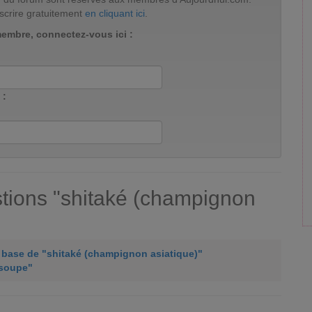
scrire gratuitement
en cliquant ici
.
membre, connectez-vous ici :
 :
tions "shitaké (champignon
à base de "shitaké (champignon asiatique)"
"soupe"