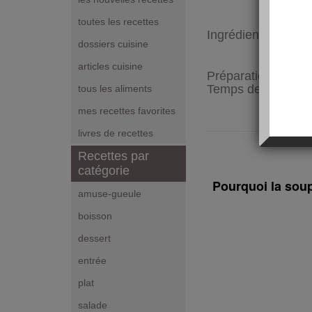
toutes les recettes
Ingrédients pour 6
dossiers cuisine
articles cuisine
Préparation :
45 m
Temps de cuisson 
tous les aliments
mes recettes favorites
livres de recettes
Recettes par
catégorie
Pourquoi la soup
amuse-gueule
boisson
dessert
entrée
plat
salade