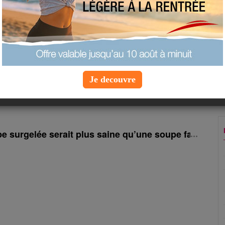
 personnes
inutes
:
Je decouvre
e surgelée serait plus saine qu’une soupe faite mai