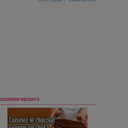
Infos Cuisine
|
Toutes les infos
 uniquement une soupe le
Soupe froide à la pastèque et à la
Soupe froide de radis
tomate
DOSSIERS RÉCENTS