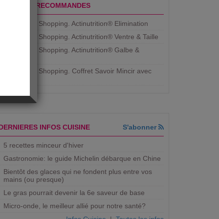
PRODUITS RECOMMANDES
Aujourdhui Shopping. Actinutrition® Elimination
Aujourdhui Shopping. Actinutrition® Ventre & Taille
Aujourdhui Shopping. Actinutrition® Galbe &
Courbe
Aujourdhui Shopping. ​Coffret Savoir Mincir avec
Jean
DERNIERES INFOS CUISINE
S'abonner
son?
5 recettes minceur d'hiver
Gastronomie: le guide Michelin débarque en Chine
Bientôt des glaces qui ne fondent plus entre vos
mains (ou presque)
Le gras pourrait devenir la 6e saveur de base
Micro-onde, le meilleur allié pour notre santé?