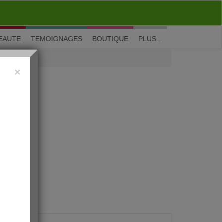
M'inscrire
|
Me connecter
|
? Visite guidée
EAUTE
TEMOIGNAGES
BOUTIQUE
PLUS...
×