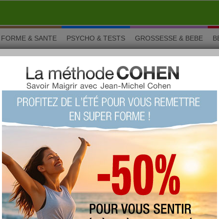
FORME & SANTE
PSYCHO & TESTS
GROSSESSE & BEBE
B
ponaise
ponaise
Vous aimez ? Alors notez !
(vue : 43772 fois)
proposée par
Aujourdhui.com
type :
soupe
imprimer la fiche recette
ajouter à mes favoris
proposer une recette