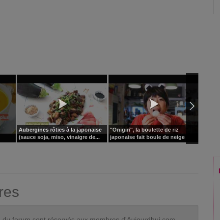
Aubergines rôties à la japonaise
"Onigiri", la boulette de riz
Manger
(sauce soja, miso, vinaigre de...
japonaise fait boule de neige
soir
res
tion du forum sont réservés aux membres d'Aujourdhui.com.