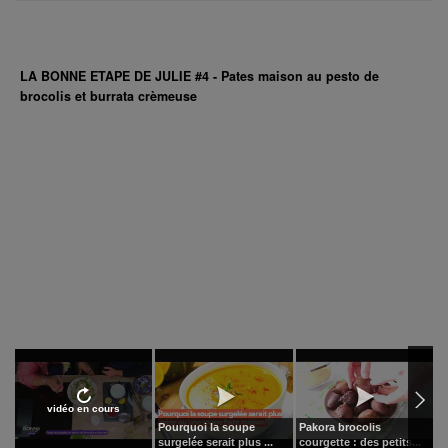
LA BONNE ETAPE DE JULIE #4 - Pates maison au pesto de
brocolis et burrata crèmeuse
vidéo en cours
Pourquoi la soupe
Pakora brocolis
M
surgelée serait plus ...
courgette : des petits...
s