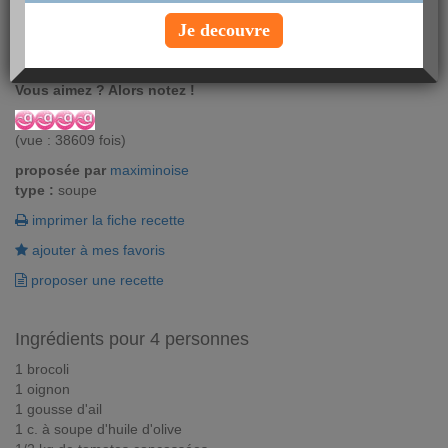
Pour un repas léger, voici une recette idéale qui va réchauffer vos
Je decouvre
journées d'hiver ! La recette de la soupe de brocolis est
incontournable !
Vous aimez ? Alors notez !
(vue : 38609 fois)
proposée par
maximinoise
type :
soupe
imprimer la fiche recette
ajouter à mes favoris
proposer une recette
Ingrédients pour 4 personnes
1 brocoli
1 oignon
1 gousse d'ail
1 c. à soupe d'huile d'olive