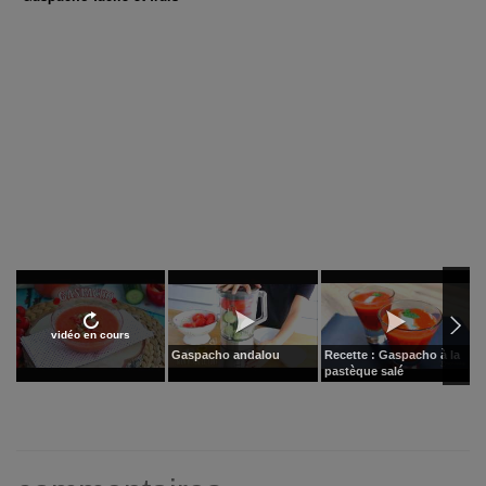
vidéo en cours
Gaspacho andalou
Recette : Gaspacho à la
R
pastèque salé
c