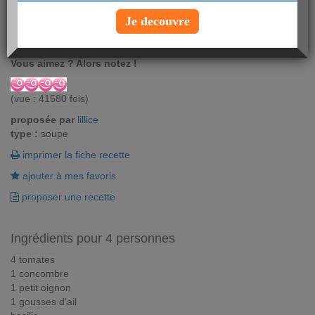
Votre été sera sous le ligne de la fraîcheur et de la minceur avec
Je decouvre
ce délicieux gaspacho tout en légumes ! Une recette simple à
faire pour une ligne au top !
Vous aimez ? Alors notez !
(vue : 41580 fois)
proposée par
lillice
type :
soupe
imprimer la fiche recette
ajouter à mes favoris
proposer une recette
Ingrédients pour 4 personnes
4 tomates
1 concombre
1 petit oignon
1 gousses d'ail