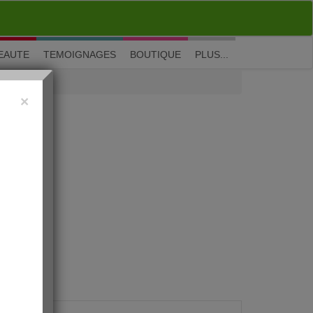
M'inscrire
|
Me connecter
|
? Visite guidée
EAUTE
TEMOIGNAGES
BOUTIQUE
PLUS...
×