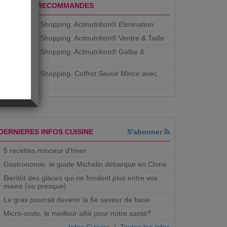
PRODUITS RECOMMANDES
Aujourdhui Shopping. Actinutrition® Elimination
Aujourdhui Shopping. Actinutrition® Ventre & Taille
Aujourdhui Shopping. Actinutrition® Galbe &
Courbe
Aujourdhui Shopping. ​Coffret Savoir Mincir avec
Jean
DERNIERES INFOS CUISINE
S'abonner
5 recettes minceur d'hiver
Gastronomie: le guide Michelin débarque en Chine
Bientôt des glaces qui ne fondent plus entre vos
mains (ou presque)
Le gras pourrait devenir la 6e saveur de base
Micro-onde, le meilleur allié pour notre santé?