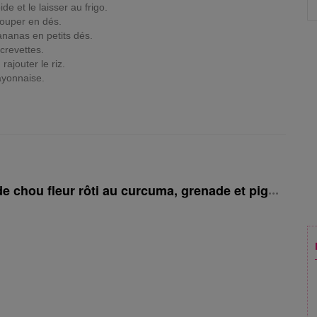
de et le laisser au frigo.
couper en dés.
ananas en petits dés.
 crevettes.
rajouter le riz.
ayonnaise.
e chou fleur rôti au curcuma, grenade et pignons