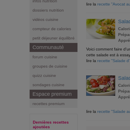
infos nutrition
lire la
recette "Avocat a
dossiers nutrition
vidéos cuisine
Sala
Calori
compteur de calories
Prépar
petit déjeuner équilibré
Appré
Communauté
Voici comment faire d'u
cette salade est à essa
forum cuisine
lire la
recette "Salade 
groupes de cuisine
quizz cuisine
Salad
sondages cuisine
Calori
Prépar
Espace premium
Appré
recettes premium
lire la
recette "Salade a
Dernières recettes
ajoutées