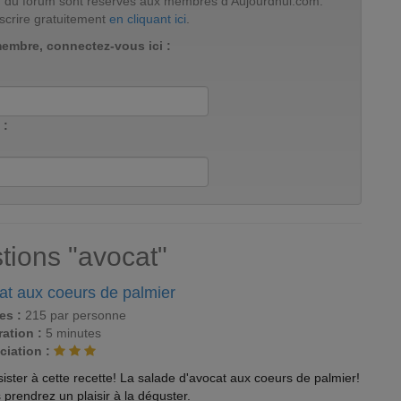
tion du forum sont réservés aux membres d'Aujourdhui.com.
scrire gratuitement
en cliquant ici
.
membre, connectez-vous ici :
 :
tions "avocat"
at aux coeurs de palmier
es :
215 par personne
ation :
5 minutes
ciation :
ister à cette recette! La salade d'avocat aux coeurs de palmier!
 prendrez un plaisir à la déguster.