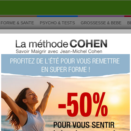
FORME & SANTE
PSYCHO & TESTS
GROSSESSE & BEBE
B
xotique
xotique
La salade exotique est un plat idéal pour
accompagner votre régime ou donner un air de fête
à votre repas. Simple et rapide, telle est la recette
de la salade exotique.
Vous aimez ? Alors notez !
(vue : 39056 fois)
proposée par
eugeniebournac
type :
salade