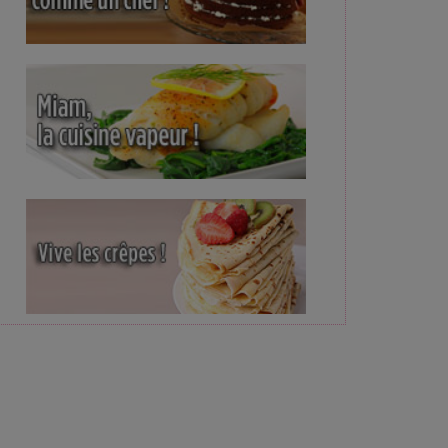
e Poynard, Asperges-
Salade de melon dans un melon
Salade panzanella - s
be en salade
italienne