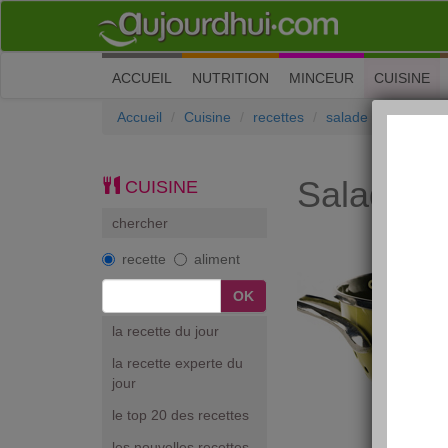
(current)
ACCUEIL
NUTRITION
MINCEUR
CUISINE
Accueil
Cuisine
recettes
salade
Salade e
Salade e
CUISINE
chercher
recette
aliment
la recette du jour
la recette experte du
jour
le top 20 des recettes
les nouvelles recettes