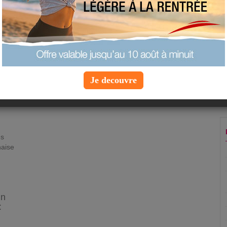
imprimer la fiche recette
ajouter à mes favoris
proposer une recette
 personnes
Je decouvre
es
naise
in
: