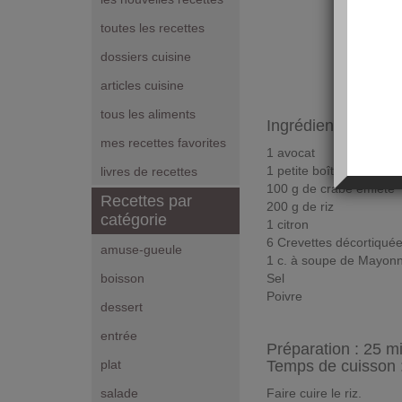
toutes les recettes
dossiers cuisine
articles cuisine
tous les aliments
Ingrédients pour 2
mes recettes favorites
1 avocat
1 petite boîte d'ananas
livres de recettes
100 g de crabe émiété
Recettes par
200 g de riz
catégorie
1 citron
6 Crevettes décortiqué
amuse-gueule
1 c. à soupe de Mayon
Sel
boisson
Poivre
dessert
entrée
Préparation :
25 m
Temps de cuisson 
plat
Faire cuire le riz.
salade