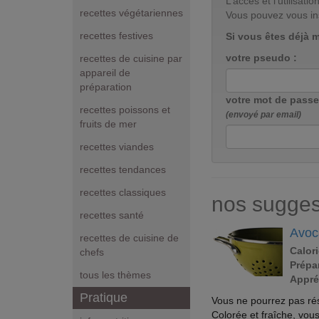
L’accès et l’utilisa
recettes végétariennes
Vous pouvez vous in
recettes festives
Si vous êtes déjà 
votre pseudo :
recettes de cuisine par
appareil de
préparation
votre mot de passe
recettes poissons et
(envoyé par email)
fruits de mer
recettes viandes
recettes tendances
recettes classiques
nos sugges
recettes santé
Avoc
recettes de cuisine de
Calori
chefs
Prépar
tous les thèmes
Appré
Pratique
Vous ne pourrez pas rés
Colorée et fraîche, vous