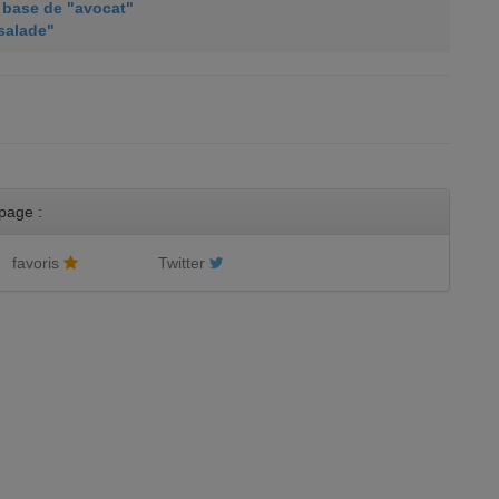
à base de "avocat"
"salade"
page :
favoris
Twitter