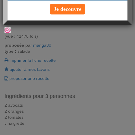
La facilité est le mot d'ordre avec cette recette de salade d'été !
Je decouvre
Fraîcheur au rendez-vous !
Vous aimez ? Alors notez !
(vue : 41478 fois)
proposée par
manga30
type :
salade
imprimer la fiche recette
ajouter à mes favoris
proposer une recette
Ingrédients pour 3 personnes
2 avocats
2 oranges
2 tomates
vinaigrette