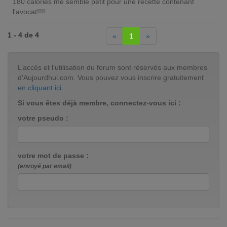
180 calories me semble petit pour une recette contenant
l'avocat!!!!
1 - 4 de 4
«
1
»
L’accès et l’utilisation du forum sont réservés aux membres
d'Aujourdhui.com. Vous pouvez vous inscrire gratuitement
en cliquant ici
.
Si vous êtes déjà membre, connectez-vous ici :
votre pseudo :
votre mot de passe :
(envoyé par email)