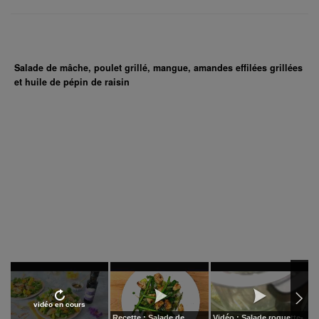
Salade de mâche, poulet grillé, mangue, amandes effilées grillées
et huile de pépin de raisin
vidéo en cours
Recette : Salade de
Vidéo : Salade roquette-
C