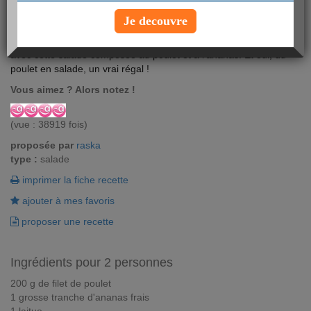
Je decouvre
Le poulet se décline sous toutes ses formes et la preuve en est
avec cette salade composée au poulet et à l'ananas. Et oui, du
poulet en salade, un vrai régal !
Vous aimez ? Alors notez !
(vue : 38919 fois)
proposée par
raska
type :
salade
imprimer la fiche recette
ajouter à mes favoris
proposer une recette
Ingrédients pour 2 personnes
200 g de filet de poulet
1 grosse tranche d'ananas frais