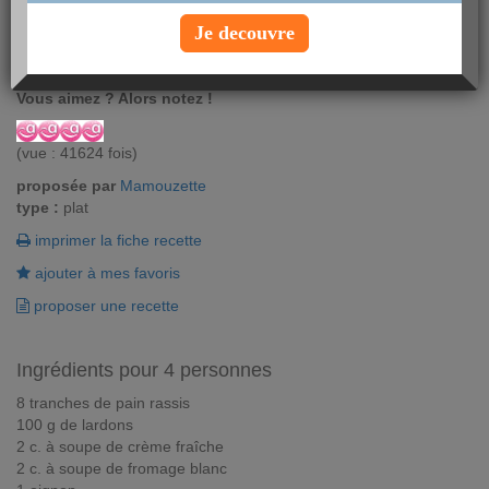
En version allégée, ces tartines imitation Flam' sont excellentes !
Je decouvre
Accompagnées de légumes frais, c'est idéal l'été ! Une recette à
tester dès maintenant !
Vous aimez ? Alors notez !
(vue : 41624 fois)
proposée par
Mamouzette
type :
plat
imprimer la fiche recette
ajouter à mes favoris
proposer une recette
Ingrédients pour 4 personnes
8 tranches de pain rassis
100 g de lardons
2 c. à soupe de crème fraîche
2 c. à soupe de fromage blanc