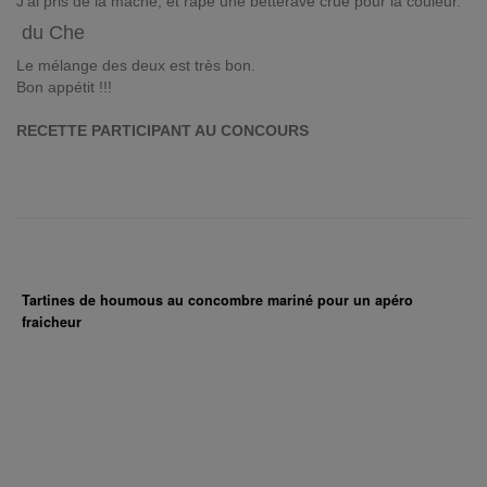
J'ai pris de la mâche, et râpé une betterave crue pour la couleur.
du Che
Le mélange des deux est très bon.
Bon appétit !!!
RECETTE PARTICIPANT AU CONCOURS
Tartines de houmous au concombre mariné pour un apéro
fraicheur