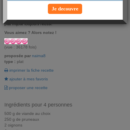
Je decouvre
Offrez vous une escapade orientale avec cette recette de tajine
de viande aux légumes frais. Une explosion de saveurs pour un
plat mijoté toujours réussi.
Vous aimez ? Alors notez !
(vue : 36178 fois)
proposée par
naima8
type :
plat
imprimer la fiche recette
ajouter à mes favoris
proposer une recette
Ingrédients pour 4 personnes
500 g de viande au choix
250 g de pruneaux
2 oignons