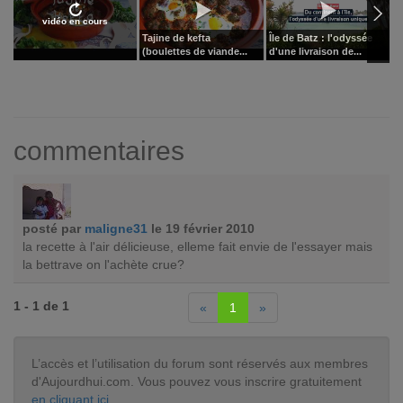
vidéo en cours
Tajine de kefta
Île de Batz : l'odyssée
P
(boulettes de viande...
d'une livraison de...
l
commentaires
posté par
maligne31
le 19 février 2010
la recette à l'air délicieuse, elleme fait envie de l'essayer mais
la bettrave on l'achète crue?
1 - 1 de 1
«
1
»
L’accès et l’utilisation du forum sont réservés aux membres
d'Aujourdhui.com. Vous pouvez vous inscrire gratuitement
en cliquant ici
.