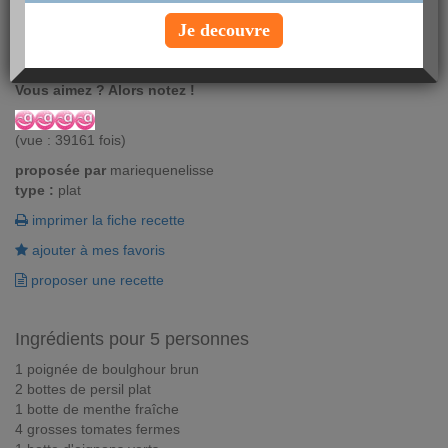
Si vous avez envie de voyager, essayez donc cette recette
Je decouvre
minceur de taboulé libanais. Ca change du taboulé habituel et
c'est un plaisir pour les papilles !
Vous aimez ? Alors notez !
(vue : 39161 fois)
proposée par
mariequenelisse
type :
plat
imprimer la fiche recette
ajouter à mes favoris
proposer une recette
Ingrédients pour 5 personnes
1 poignée de boulghour brun
2 bottes de persil plat
1 botte de menthe fraîche
4 grosses tomates fermes