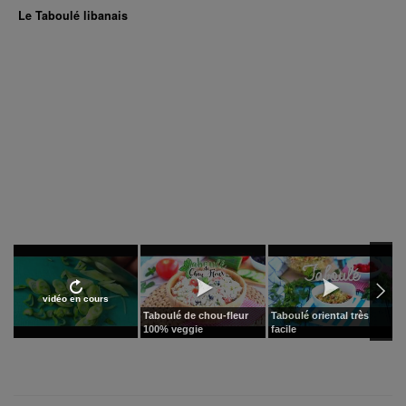
Le Taboulé libanais
vidéo en cours
Taboulé de chou-fleur
Taboulé oriental très
H
100% veggie
facile
o