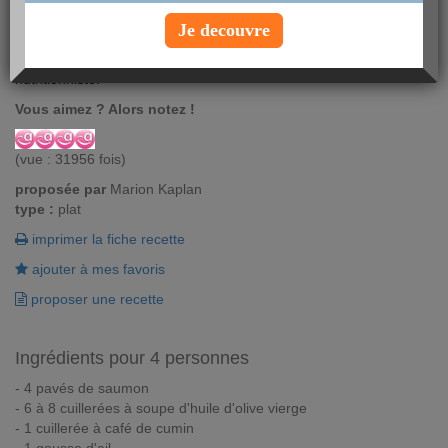
Je decouvre
Recette sans gluten ni laitages réalisée par Marion Kaplan, Bio-
nutritionniste.
Vous aimez ? Alors notez !
(vue : 31956 fois)
proposée par
Marion Kaplan
type :
plat
imprimer la fiche recette
ajouter à mes favoris
proposer une recette
Ingrédients pour 4 personnes
- 4 pavés de saumon
- 6 à 8 cuillerées à soupe d'huile d'olive vierge
- 1 cuillerée à café de cumin