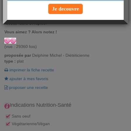
Je decouvre
Apprenez à cuisiner les protéines de soja avec cette délicieuse
recette facile et rapide.
Vous aimez ? Alors notez !
(vue : 29360 fois)
proposée par
Delphine Michel - Diététicienne
type :
plat
imprimer la fiche recette
ajouter à mes favoris
proposer une recette
Indications Nutrition-Santé
Sans oeuf
Végétarienne/Végan