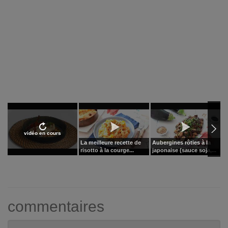
vidéo en cours
La meilleure recette de
Aubergines rôties à la
P
risotto à la courge...
japonaise (sauce soja,...
d
commentaires