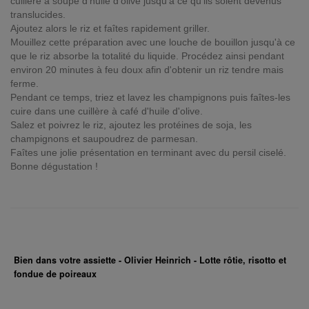
cuillère à soupe d'huile d'olive jusqu'à ce qu'ils soient devenus
translucides.
Ajoutez alors le riz et faîtes rapidement griller.
Mouillez cette préparation avec une louche de bouillon jusqu'à ce
que le riz absorbe la totalité du liquide. Procédez ainsi pendant
environ 20 minutes à feu doux afin d'obtenir un riz tendre mais
ferme.
Pendant ce temps, triez et lavez les champignons puis faîtes-les
cuire dans une cuillère à café d'huile d'olive.
Salez et poivrez le riz, ajoutez les protéines de soja, les
champignons et saupoudrez de parmesan.
Faîtes une jolie présentation en terminant avec du persil ciselé.
Bonne dégustation !
Bien dans votre assiette - Olivier Heinrich - Lotte rôtie, risotto et
fondue de poireaux