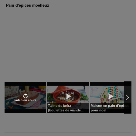
Pain d'épices moelleux
vidéo en cours
Tajine de kefta
Maison en pain d'épices
R
(boulettes de viande...
pour noël