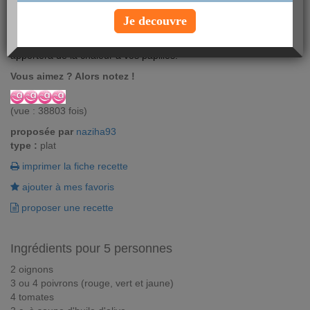
Voici un plat qui se déguste aussi bien l'été que l'hiver et qui sent
Je decouvre
bon la Méditerranée. Cette recette de ratatouille aux épices est
une variante orientale de notre ratatouille provençale qui
apportera de la chaleur à vos papilles.
Vous aimez ? Alors notez !
(vue : 38803 fois)
proposée par
naziha93
type :
plat
imprimer la fiche recette
ajouter à mes favoris
proposer une recette
Ingrédients pour 5 personnes
2 oignons
3 ou 4 poivrons (rouge, vert et jaune)
4 tomates