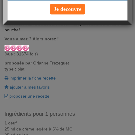
Je decouvre
Rien de tel comme accompagnement d'une viande ou d'un
poisson, ces flans aux herbes et aux légumes fondent dans la
bouche!
Vous aimez ? Alors notez !
(vue : 31674 fois)
proposée par
Orianne Trezeguet
type :
plat
imprimer la fiche recette
ajouter à mes favoris
proposer une recette
Ingrédients pour 1 personnes
1 oeuf
25 ml de crème légère à 5% de MG