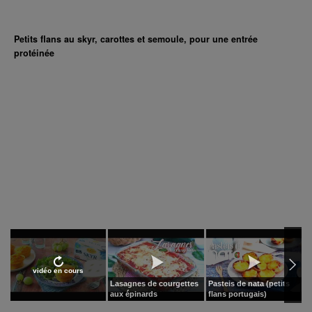
Petits flans au skyr, carottes et semoule, pour une entrée
protéinée
vidéo en cours
Lasagnes de courgettes
Pasteis de nata (petits
P
aux épinards
flans portugais)
f