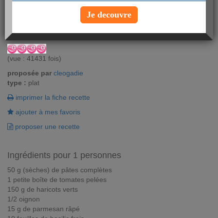
Utilisez du frais pour faire vos pâtes aux légumes ! Cette recette
Je decouvre
de pâtes aux haricots verts est tout simplement délicieuse !
Vous aimez ? Alors notez !
(vue : 41431 fois)
proposée par
cleogadie
type :
plat
imprimer la fiche recette
ajouter à mes favoris
proposer une recette
Ingrédients pour 1 personnes
50 g (sèches) de pâtes complètes
1 petite boîte de tomates pelées
150 g de haricots verts
1/2 oignon
15 g de parmesan râpé