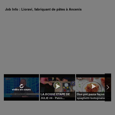
Job Info : Lioravi, fabriquant de pâtes à Ancenis
vidéo en cours
LA BONNE ETAPE DE
One pot pasta façon
H
JULIE #4 - Pates...
spaghetti bolognaise :...
r