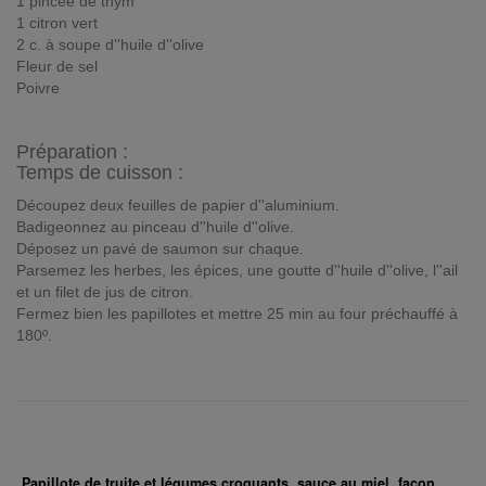
1 pincée de thym
1 citron vert
2 c. à soupe d''huile d''olive
Fleur de sel
Poivre
Préparation :
Temps de cuisson :
Découpez deux feuilles de papier d''aluminium.
Badigeonnez au pinceau d''huile d''olive.
Déposez un pavé de saumon sur chaque.
Parsemez les herbes, les épices, une goutte d''huile d''olive, l''ail
et un filet de jus de citron.
Fermez bien les papillotes et mettre 25 min au four préchauffé à
180º.
Papillote de truite et légumes croquants, sauce au miel, façon