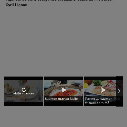
Cyril Lignac
vidéo en cours
Saumon gravlax facile
Terrine au saumon frais
P
et saumon fumé