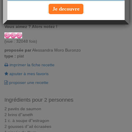
Votre régime ne ressemblera pas à un régime si vos recettes
Je decouvre
ressemblent à cette papillote de saumon ! Vous allez tout
simplement adorer.
Vous aimez ? Alors notez !
(vue : 32048 fois)
proposée par
Alessandra Moro Buronzo
type :
plat
imprimer la fiche recette
ajouter à mes favoris
proposer une recette
Ingrédients pour 2 personnes
2 pavés de saumon
2 brins d''aneth
1 c. à soupe d''estragon
2 gousses d''ail écrasées