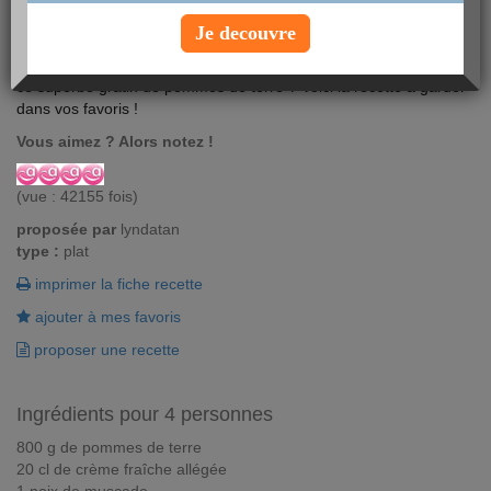
Je decouvre
A la maison, tout le monde l'adore ! Alors pourquoi les priver de
ce superbe gratin de pommes de terre ? Voici la recette à garder
dans vos favoris !
Vous aimez ? Alors notez !
(vue : 42155 fois)
proposée par
lyndatan
type :
plat
imprimer la fiche recette
ajouter à mes favoris
proposer une recette
Ingrédients pour 4 personnes
800 g de pommes de terre
20 cl de crème fraîche allégée