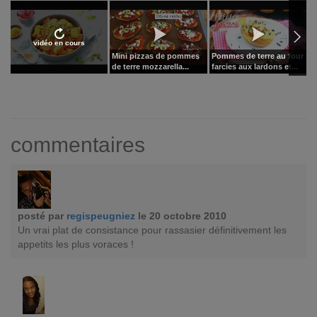
vidéo en cours
Mini pizzas de pommes
Pommes de terre au four
R
de terre mozzarella...
farcies aux lardons et...
te
commentaires
posté par
regispeugniez
le 20 octobre 2010
Un vrai plat de consistance pour rassasier définitivement les
appetits les plus voraces !