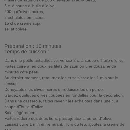
4 filets de saumon de 200 g environ avec la peau,
3 c. à soupe d''huile d''olive,
200 g d''olives noires,
3 échalotes émincées,
15 cl de crème soja,
sel et poivre
Préparation :
10 minutes
Temps de cuisson :
Dans une poêle antiadhésive, versez 2 c. à soupe d''huile d''olive.
Faites cuire à feu doux les filets de saumon une douzaine de
minutes côté peau.
Au dernier moment, retournez-les et saisissez-les 1 min sur le
dessus.
Dénoyautez les olives noires et réduisez-les en purée.
Gardez quelques olives coupées en rondelles pour la décoration.
Dans une casserole, faites revenir les échalotes dans une c. à
soupe d''huile d''olive.
Salez légèrement.
Faites réduire des deux tiers, puis ajoutez la purée d''olive.
Laissez cuire 1 min en remuant. Hors du feu, ajoutez la crème de