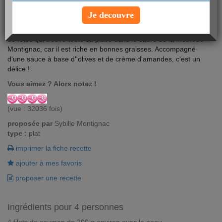
Je decouvre
Filet de saumon à la crème d'olives. Le saumon est un poisson
de fêtes qui trouve toute sa place dans le cadre de la méthode
Montignac, car il est riche en bonnes graisses. Accompagné
d'une sauce à base d''olives et de crème d'amandes, c'est un
délice !
Vous aimez ? Alors notez !
(vue : 32036 fois)
proposée par
Sybille Montignac
type :
plat
imprimer la fiche recette
ajouter à mes favoris
proposer une recette
Ingrédients pour 4 personnes