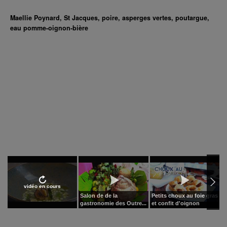
Maellie Poynard, St Jacques, poire, asperges vertes, poutargue,
eau pomme-oignon-bière
vidéo en cours
Salon de de la
Petits choux au foie gras
S
gastronomie des Outre...
et confit d'oignon
c