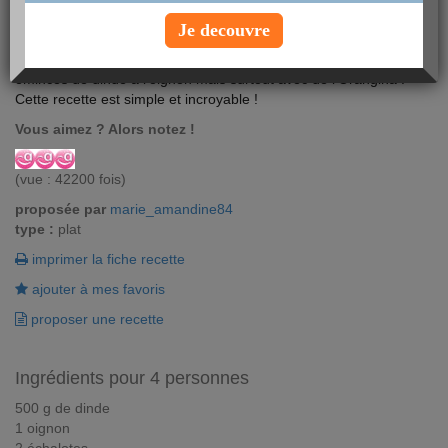
Je decouvre
Découvrez sans attendre une recette vraiment originale ! Les
émincés de dinde à l'oignon mais surtout avec de l'Orangina !
Cette recette est simple et incroyable !
Vous aimez ? Alors notez !
(vue : 42200 fois)
proposée par
marie_amandine84
type :
plat
imprimer la fiche recette
ajouter à mes favoris
proposer une recette
Ingrédients pour 4 personnes
500 g de dinde
1 oignon