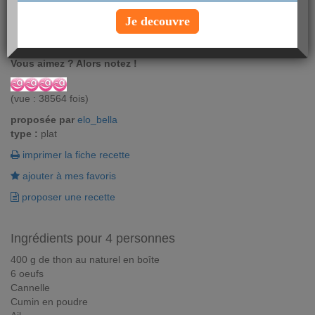
Si vous avez envie subite de vous évader dans le Sud de la
Je decouvre
France, cette recette de brouillade au thon est faite pour vous.
Vous n'entendez pas déjà les cigales chanter ?
Vous aimez ? Alors notez !
(vue : 38564 fois)
proposée par
elo_bella
type :
plat
imprimer la fiche recette
ajouter à mes favoris
proposer une recette
Ingrédients pour 4 personnes
400 g de thon au naturel en boîte
6 oeufs
Cannelle
Cumin en poudre