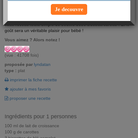
Je decouvre
Fibres et vitamines sont au programme pour votre bébé avec
cette recette toute simple de bouillie bébé biscotte/carotte ! Et le
goût sera un véritable plaisir pour bébé !
Vous aimez ? Alors notez !
(vue : 41708 fois)
proposée par
lyndatan
type :
plat
imprimer la fiche recette
ajouter à mes favoris
proposer une recette
Ingrédients pour 1 personnes
100 ml de lait de croissance
100 g de carottes