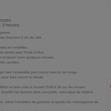
inutes
: 3 heures
égumes.
bes d'environ 5 cm de côté.
ttes en rondelles.
a viande avec l'huile d'olive.
 et laisser cuire quelques minutes.
 les carottes.
ger bien l'ensemble puis couvrir avec le vin rouge.
 pour bien couvrir la viande.
.
lition et faire cuire à couvert 2h30 à 3h sur feu moyen.
 chauffer les lardons dans une poêle, sans ajout de matière
és, retirer l'excédent de graisses et ajouter les champignons de