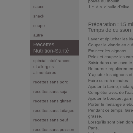
poivre du moulin
sauce
1 c. à s. d'huile d'olive
snack
Préparation :
15 m
soupe
Temps de cuisson 
autre
Laver et éplucher les l
Recettes
Couper la viande en cu
Nutrition-Santé
Emincer les oignons.
Pelez et coupez les caro
spécial intolérances
Saisir dans une cocotte l
et allergies
Retourner régulièrement
alimentaires
Y ajouter les oignons et
Faire cuire 5 minutes.
recettes sans porc
Ajouter la farine, mélan
recettes sans soja
Compléter avec de l'eau
Ajouter le bouquet garni
recettes sans gluten
Porter le mélange à ébul
Pendant ce temps, faire
recettes sans laitages
grasse.
recettes sans oeuf
Lorsqu'ils sont bien dor
Paris.
recettes sans poisson