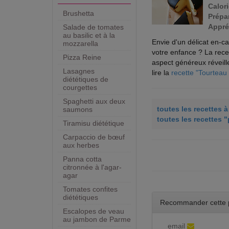
Calori
Brushetta
Prépar
Appré
Salade de tomates
au basilic et à la
Envie d'un délicat en-c
mozzarella
votre enfance ? La recet
Pizza Reine
aspect généreux réveill
Lasagnes
lire la
recette "Tourteau
diététiques de
courgettes
Spaghetti aux deux
toutes les recettes 
saumons
toutes les recettes "
Tiramisu diététique
Carpaccio de bœuf
aux herbes
Panna cotta
citronnée à l'agar-
agar
Tomates confites
diététiques
Recommander cette 
Escalopes de veau
au jambon de Parme
email