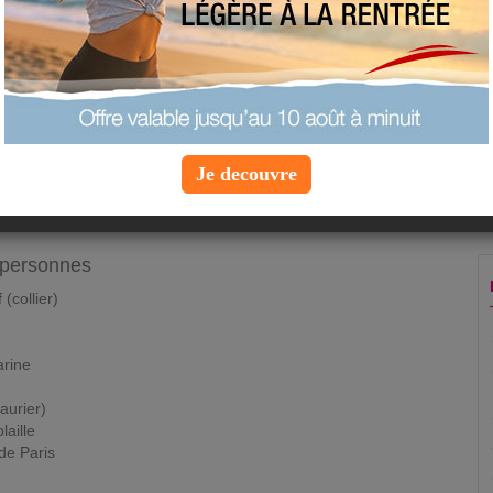
ajouter à mes favoris
proposer une recette
tion-Santé
Je decouvre
et minéraux
 personnes
(collier)
arine
aurier)
laille
de Paris