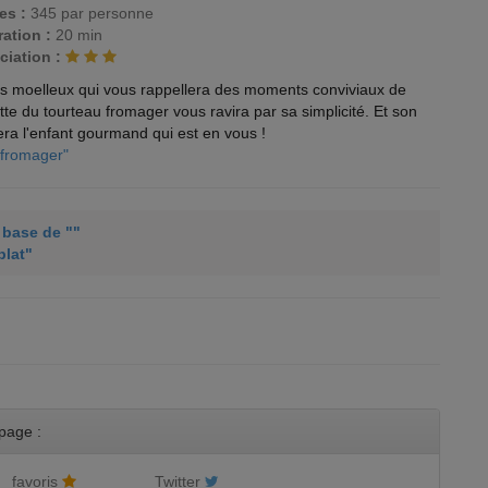
es :
345 par personne
ation :
20 min
ciation :
as moelleux qui vous rappellera des moments conviviaux de
te du tourteau fromager vous ravira par sa simplicité. Et son
era l'enfant gourmand qui est en vous !
 fromager"
à base de ""
plat"
page :
favoris
Twitter