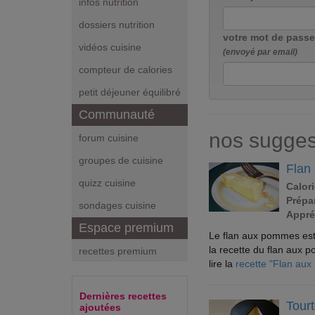
infos nutrition
dossiers nutrition
votre mot de passe
vidéos cuisine
(envoyé par email)
compteur de calories
petit déjeuner équilibré
Communauté
nos sugges
forum cuisine
groupes de cuisine
Flan
quizz cuisine
Calori
Prépar
sondages cuisine
Appré
Espace premium
Le flan aux pommes est un
la recette du flan aux 
recettes premium
lire la
recette "Flan au
Dernières recettes
Tour
ajoutées