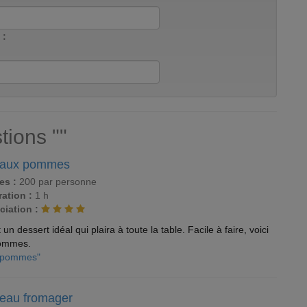
 :
tions ""
 aux pommes
es :
200 par personne
ation :
1 h
ciation :
 dessert idéal qui plaira à toute la table. Facile à faire, voici
pommes.
x pommes"
teau fromager