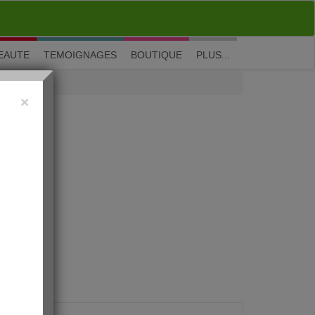
M'inscrire
|
Me connecter
|
? Visite guidée
EAUTE
TEMOIGNAGES
BOUTIQUE
PLUS...
×