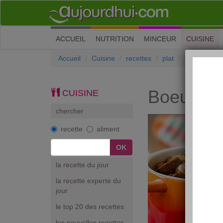
(current)
ACCUEIL
NUTRITION
MINCEUR
CUISINE
Accueil
Cuisine
recettes
plat
Boeuf bour
Boeuf bo
CUISINE
chercher
recette
aliment
la recette du jour
la recette experte du
jour
le top 20 des recettes
les nouvelles recettes