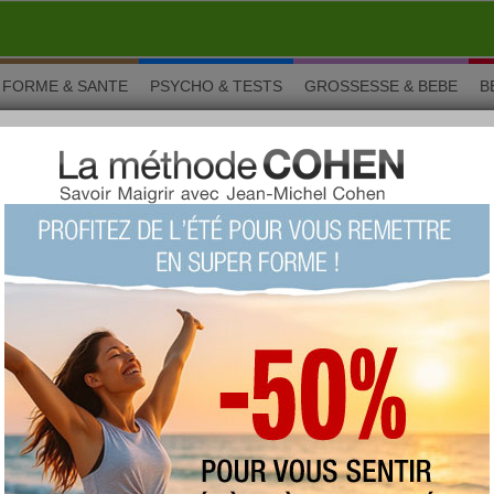
FORME & SANTE
PSYCHO & TESTS
GROSSESSE & BEBE
B
guignon
urguignon
Le boeuf bourguignon est un plat complet et
équilibré que vous allez pouvoir facilement préparer
l'hiver grâce à cette recette !
Vous aimez ? Alors notez !
(vue : 29626 fois)
proposée par
Lisa Leber Diététicienne
type :
plat
imprimer la fiche recette