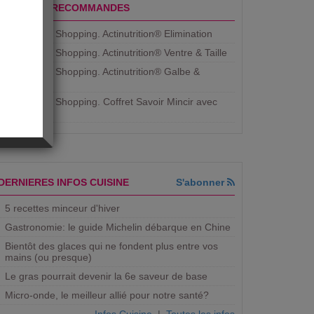
PRODUITS RECOMMANDES
Aujourdhui Shopping. Actinutrition® Elimination
Aujourdhui Shopping. Actinutrition® Ventre & Taille
Aujourdhui Shopping. Actinutrition® Galbe &
Courbe
Aujourdhui Shopping. ​Coffret Savoir Mincir avec
Jean
DERNIERES INFOS CUISINE
S'abonner
5 recettes minceur d'hiver
Gastronomie: le guide Michelin débarque en Chine
Bientôt des glaces qui ne fondent plus entre vos
mains (ou presque)
Le gras pourrait devenir la 6e saveur de base
Micro-onde, le meilleur allié pour notre santé?