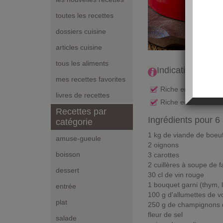
toutes les recettes
dossiers cuisine
articles cuisine
tous les aliments
Indications Nutri
mes recettes favorites
Riche en fibres
livres de recettes
Riche en vitamines 
Recettes par
Ingrédients pour 6
catégorie
1 kg de viande de boeuf 
amuse-gueule
2 oignons
boisson
3 carottes
2 cuillères à soupe de f
dessert
30 cl de vin rouge
1 bouquet garni (thym, l
entrée
100 g d'allumettes de vo
plat
250 g de champignons 
fleur de sel
salade