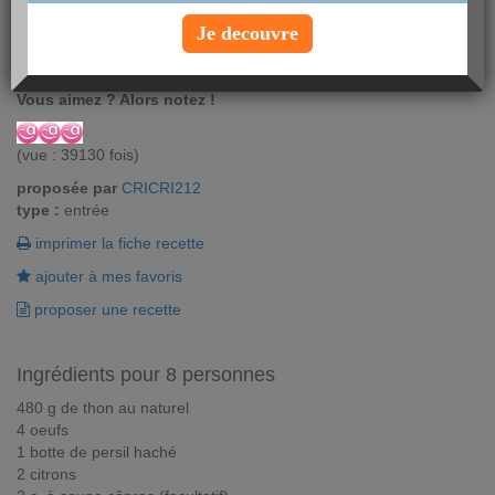
Vous recherchez une recette fraîche et rapide à réaliser ? Cet été
Je decouvre
préparez cette délicieuse recette de pain de thon, avec une petite
salade verte, vous réussirez vos repas improvisés.
Vous aimez ? Alors notez !
(vue : 39130 fois)
proposée par
CRICRI212
type :
entrée
imprimer la fiche recette
ajouter à mes favoris
proposer une recette
Ingrédients pour 8 personnes
480 g de thon au naturel
4 oeufs
1 botte de persil haché
2 citrons