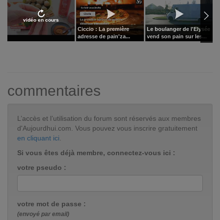
vidéo en cours
Ciccio : La première
Le boulanger de l'Elysée
A
adresse de pain'za...
vend son pain sur les...
G
commentaires
L’accès et l’utilisation du forum sont réservés aux membres
d'Aujourdhui.com. Vous pouvez vous inscrire gratuitement
en cliquant ici
.
Si vous êtes déjà membre, connectez-vous ici :
votre pseudo :
votre mot de passe :
(envoyé par email)