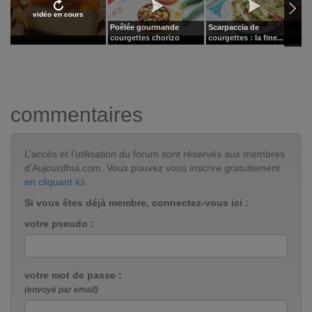
vidéo en cours
Poêlée gourmande
Scarpaccia de
L
courgettes chorizo
courgettes : la fine...
d
commentaires
L’accès et l’utilisation du forum sont réservés aux membres
d'Aujourdhui.com. Vous pouvez vous inscrire gratuitement
en cliquant ici
.
Si vous êtes déjà membre, connectez-vous ici :
votre pseudo :
votre mot de passe :
(envoyé par email)