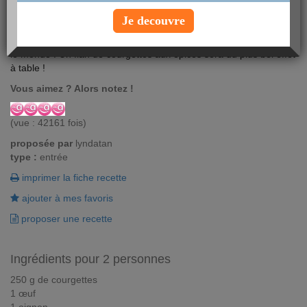
Je decouvre
Commencez un repas avec une recette diabétique qui ravira tout
le monde ! Un flan de courgettes aux épices sera du plus bel effet
à table !
Vous aimez ? Alors notez !
(vue : 42161 fois)
proposée par
lyndatan
type :
entrée
imprimer la fiche recette
ajouter à mes favoris
proposer une recette
Ingrédients pour 2 personnes
250 g de courgettes
1 œuf