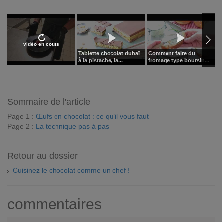
vidéo en cours
Tablette chocolat dubaï
Comment faire du
M
à la pistache, la...
fromage type boursin...
i
Sommaire de l'article
Page 1 :
Œufs en chocolat : ce qu’il vous faut
Page 2 :
La technique pas à pas
Retour au dossier
Cuisinez le chocolat comme un chef !
commentaires