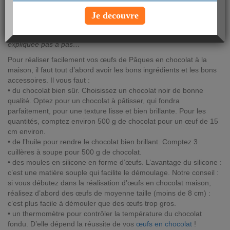
jeudi 12 avril 2018
Je decouvre
Pas de fête de Pâques sans œufs en chocolat ! Et si cette année,
vous les faisiez vous-même ? Facile avec cette technique
expliquée pas à pas…
Pour réaliser facilement vos œufs de Pâques en chocolat à la
maison, il faut tout d’abord avoir les bons ingrédients et les bons
accessoires. Il vous faut :
• du chocolat bien sûr. Choisissez un chocolat noir de bonne
qualité. Optez pour un chocolat à pâtisser, qui fondra
parfaitement, pour une texture lisse et bien brillante. Pour les
quantités, comptez environ 500 g de chocolat pour un œuf de 15
cm environ.
• de l’huile pour rendre le chocolat bien brillant. Comptez 3
cuillères à soupe pour 500 g de chocolat.
• des moules en silicone en forme d’œufs. L’avantage du silicone :
c’est une matière souple qui facilite le démoulage. Notre conseil :
si vous débutez dans la réalisation d’œufs en chocolat maison,
réalisez d’abord des œufs de moyenne taille (moins de 8 cm) :
c’est plus facile à démouler que des œufs trop gros.
• un thermomètre pour contrôler la température du chocolat
fondu. D’elle dépend la réussite de vos
œufs en chocolat
!