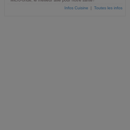
Micro-onde, le meilleur allié pour notre santé?
Infos Cuisine
|
Toutes les infos