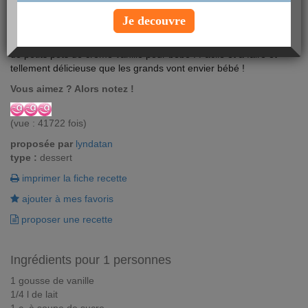
Je decouvre
Parce que bébé aime le sucré, faîtes-lui plaisir avec cette recette
de petits pots de crème vanille pour bébé ! Facile et à faire et
tellement délicieuse que les grands vont envier bébé !
Vous aimez ? Alors notez !
(vue : 41722 fois)
proposée par
lyndatan
type :
dessert
imprimer la fiche recette
ajouter à mes favoris
proposer une recette
Ingrédients pour 1 personnes
1 gousse de vanille
1/4 l de lait