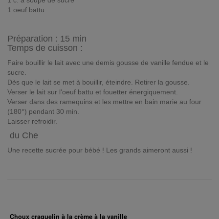
1 c. à soupe de sucre
1 oeuf battu
Préparation :
15 min
Temps de cuisson :
Faire bouillir le lait avec une demis gousse de vanille fendue et le
sucre.
Dès que le lait se met à bouillir, éteindre. Retirer la gousse.
Verser le lait sur l'oeuf battu et fouetter énergiquement.
Verser dans des ramequins et les mettre en bain marie au four
(180°) pendant 30 min.
Laisser refroidir.
du Che
Une recette sucrée pour bébé ! Les grands aimeront aussi !
Choux craquelin à la crème à la vanille