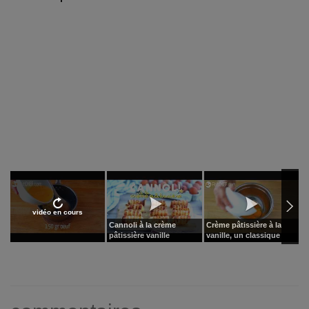
vidéo en cours
Cannoli à la crème
Crème pâtissière à la
B
pâtissière vanille
vanille, un classique
c