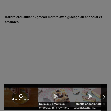
Marbré croustillant - gâteau marbré avec glaçage au chocolat et
amandes
vidéo en cours
Délicieux brookie au
Tablette chocolat dubaï
C
chocolat, mi brownie...
à la pistache, la...
l