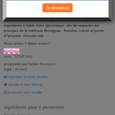
Je decouvre
Millefeuille croustillant au chocolat. Une version légère et
délicieuse d'un dessert classique. On utilise ici uniquement des
ingrédients à faible index glycémique, afin de respecter les
principes de la méthode Montignac : fructose, crème et purée
d''amande, chocolat noir…
Vous aimez ? Alors notez !
(vue : 32048 fois)
proposée par
Sybille Montignac
type :
dessert
imprimer la fiche recette
ajouter à mes favoris
proposer une recette
Ingrédients pour 4 personnes