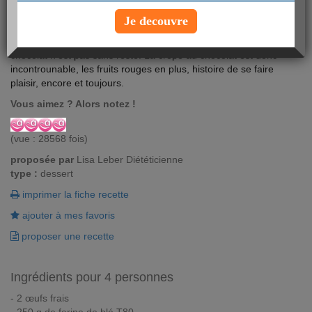
Je decouvre
La crêpe est le quatrième dessert préféré des Français et le
chocolat n'est pas sans reste. La crêpe au chocolat est donc
incontrounable, les fruits rouges en plus, histoire de se faire
plaisir, encore et toujours.
Vous aimez ? Alors notez !
(vue : 28568 fois)
proposée par
Lisa Leber Diététicienne
type :
dessert
imprimer la fiche recette
ajouter à mes favoris
proposer une recette
Ingrédients pour 4 personnes
- 2 œufs frais