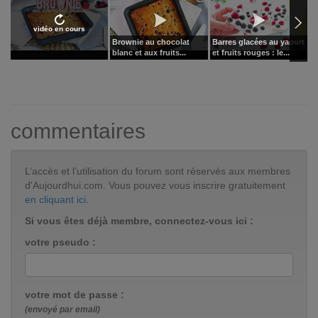
vidéo en cours
Brownie au chocolat
Barres glacées au yaourt
A
blanc et aux fruits...
et fruits rouges : le...
c
commentaires
L’accès et l’utilisation du forum sont réservés aux membres
d'Aujourdhui.com. Vous pouvez vous inscrire gratuitement
en cliquant ici
.
Si vous êtes déjà membre, connectez-vous ici :
votre pseudo :
votre mot de passe :
(envoyé par email)