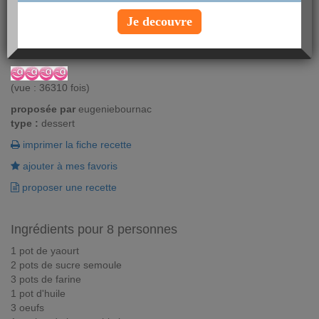
Le cake au yaourt est l'association du sucré à la douceur. Très
facile à réaliser cette recette du cake au yaourt est un succès
Je decouvre
garanti.
Vous aimez ? Alors notez !
(vue : 36310 fois)
proposée par
eugeniebournac
type :
dessert
imprimer la fiche recette
ajouter à mes favoris
proposer une recette
Ingrédients pour 8 personnes
1 pot de yaourt
2 pots de sucre semoule
3 pots de farine
1 pot d'huile
3 oeufs