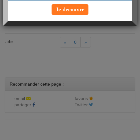
Barre de céréales à l'ananas Taillefine
Beignet confiture
Je decouvre
Beignet pomme
- de
«
0
»
Recommander cette page :
email
favoris
partager
Twitter