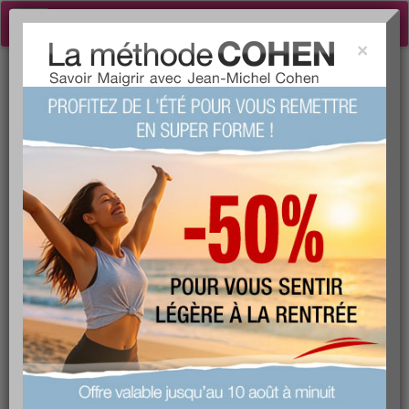
Toggle
navigation
×
Tog
Compote allégée pomme
sea
poire Casino
LA compote allégée pomme poire de Casino est une compote
allégée en sucre. Ainsi vous pouvez retrouver toute la saveur et
tout le plaisir de manger des fruits grâce à la compote pomme
poire allégée de Casino sans les inconvénients des produits
industriels. La compote allégée en sucre de Casino se décline en
plusieurs parfums.
Toutes les discussions autour de compote allégée pomme poire
casino
Recherches apparentées à votre
aliment :
Barre de céréales poire chocolat Spécial k