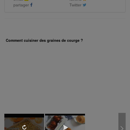
partager
Twitter
Comment cuisiner des graines de courge ?