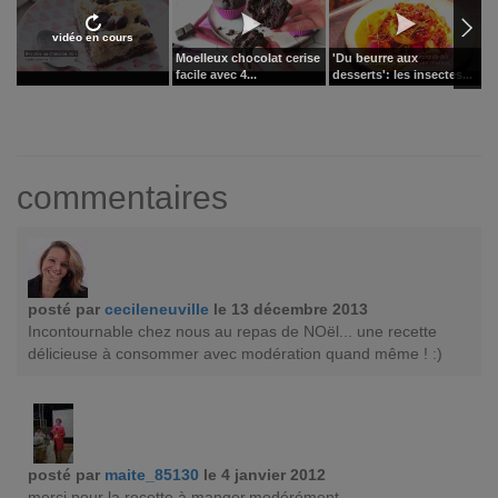
vidéo en cours
Moelleux chocolat cerise
'Du beurre aux
B
facile avec 4...
desserts': les insectes...
q
commentaires
posté par
cecileneuville
le 13 décembre 2013
Incontournable chez nous au repas de NOël... une recette
délicieuse à consommer avec modération quand même ! :)
posté par
maite_85130
le 4 janvier 2012
merci pour la recette à manger.modérément.