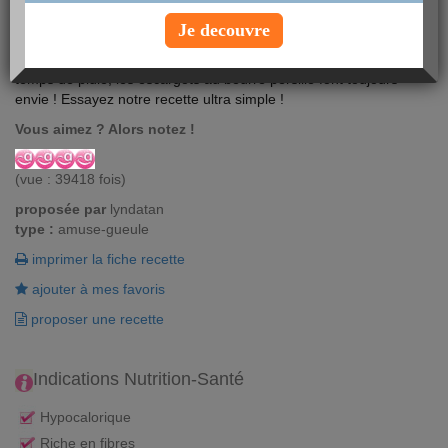
Je decouvre
Pour les fêtes de fin d'année ou après une bonne récolte par
temps de pluie, les escargots au beurre persillé font toujours
envie ! Essayez notre recette ultra simple !
Vous aimez ? Alors notez !
(vue : 39418 fois)
proposée par
lyndatan
type :
amuse-gueule
imprimer la fiche recette
ajouter à mes favoris
proposer une recette
Indications Nutrition-Santé
Hypocalorique
Riche en fibres