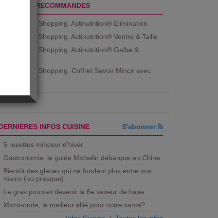
PRODUITS RECOMMANDES
Aujourdhui Shopping. Actinutrition® Elimination
Aujourdhui Shopping. Actinutrition® Ventre & Taille
Aujourdhui Shopping. Actinutrition® Galbe &
Courbe
Aujourdhui Shopping. ​Coffret Savoir Mincir avec
Jean
DERNIERES INFOS CUISINE
S'abonner
5 recettes minceur d'hiver
Gastronomie: le guide Michelin débarque en Chine
Bientôt des glaces qui ne fondent plus entre vos
mains (ou presque)
Le gras pourrait devenir la 6e saveur de base
Micro-onde, le meilleur allié pour notre santé?