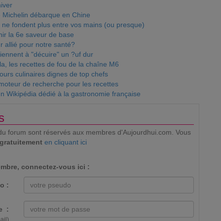
iver
e Michelin débarque en Chine
i ne fondent plus entre vos mains (ou presque)
nir la 6e saveur de base
r allié pour notre santé?
iennent à "décuire" un ?uf dur
a, les recettes de fou de la chaîne M6
ours culinaires dignes de top chefs
moteur de recherche pour les recettes
n Wikipédia dédié à la gastronomie française
s
ion du forum sont réservés aux membres d'Aujourdhui.com. Vous
 gratuitement
en cliquant ici
mbre, connectez-vous ici :
o :
e :
ail)