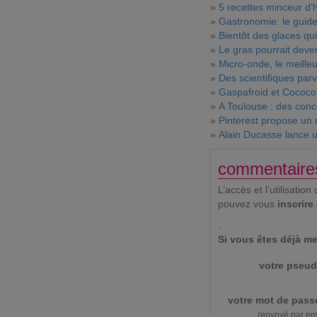
»
5 recettes minceur d'h
»
Gastronomie: le guid
»
Bientôt des glaces qu
»
Le gras pourrait deve
»
Micro-onde, le meilleu
»
Des scientifiques parv
»
Gaspafroid et Cococol
»
A Toulouse : des conc
»
Pinterest propose un 
»
Alain Ducasse lance u
commentaire
L’accès et l’utilisat
pouvez vous
inscrire
.
Si vous êtes déjà me
votre pseud
votre mot de pass
(envoyé par em