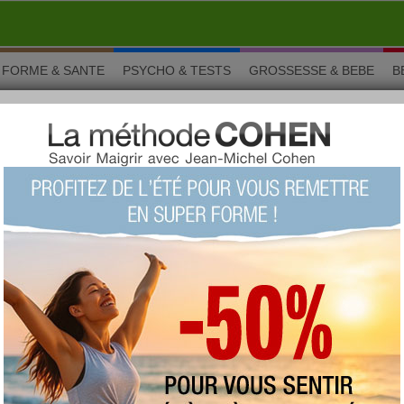
FORME & SANTE
PSYCHO & TESTS
GROSSESSE & BEBE
B
otre gadget antigaspillage
ISINE
partager sur
e Magnet" : votre gadget
llage
Retrouver dans le frigo des produits dont la
date limite de consommation est dépassée,
cela arrive à encore à trop de monde. Pour