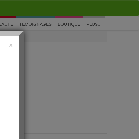
M'inscrire
|
Me connecter
|
? Visite guidée
EAUTE
TEMOIGNAGES
BOUTIQUE
PLUS...
×