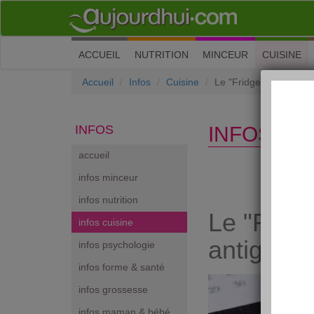
(current)
ACCUEIL
NUTRITION
MINCEUR
CUISINE
Accueil
Infos
Cuisine
Le "Fridge Magnet" : v
INFOS
INFOS CU
accueil
infos minceur
infos nutrition
Le "Fridg
infos cuisine
antigaspi
infos psychologie
infos forme & santé
infos grossesse
infos maman & bébé