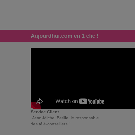
Aujourdhui.com en 1 clic !
Service Client
"Jean-Michel Berille, le responsable
des télé-conseillers."