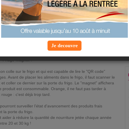
lutter contre ça, apparaissent des "magnets"
qui nous alertent sur les dates de péremptions
!
Mardi 28 janvier 2014 à 7:47 |
Info Cuisine
lus gâcher de nourriture, ne plus retrouver dans le fond du
Je decouvre
 la date limite de consommation est dépassée ?
cace proposée par trois designers vient peut-être apporter une
e "Fridge Magnet".
on colle sur le frigo et qui est capable de lire le "QR code"
es. Avant de placer les aliments dans le frigo, il faut scanner le
et coller ce dernier sur la porte du frigo. Le "magnet" affichera
 le produit est consommable. Orange, il ne faut pas tarder à
rouge : c'est déjà trop tard.
ourront surveiller l'état d'avancement des produits frais
 la porte du frigo.
t aider à réduire la quantité de nourriture jetée chaque année
ntre 20 et 30 kg !