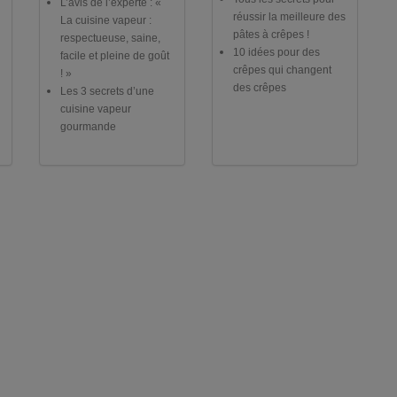
L’avis de l’experte : «
réussir la meilleure des
La cuisine vapeur :
pâtes à crêpes !
respectueuse, saine,
10 idées pour des
facile et pleine de goût
crêpes qui changent
! »
des crêpes
Les 3 secrets d’une
cuisine vapeur
gourmande