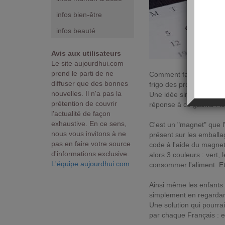
infos bien-être
infos beauté
Avis aux utilisateurs
Le site aujourdhui.com
prend le parti de ne
Comment faire pour ne p
diffuser que des bonnes
frigo des produits dont
nouvelles. Il n'a pas la
Une idée simple et effi
prétention de couvrir
réponse à ce gâchis : l
l'actualité de façon
exhaustive. En ce sens,
C'est un "magnet" que l'
nous vous invitons à ne
présent sur les emballag
pas en faire votre source
code à l'aide du magnet 
d'informations exclusive.
alors 3 couleurs : vert,
L'équipe aujourdhui.com
consommer l'aliment. Et 
Ainsi même les enfants p
simplement en regardant
Une solution qui pourrai
par chaque Français : e