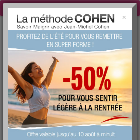
Toggle
navigation
×
Tog
INFOS CUISINE
sea
partager sur
Des scientifiques
parviennent à "décuire"
un œuf dur