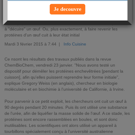
Je decouvre
Une équipe de chercheurs américains et australiens est parvenue
à "décuire" un œuf. Ou, plus exactement, à faire revenir les
protéines d'un œuf cuit à leur état initial
Mardi 3 février 2015 à 7:44 |
Info Cuisine
Ce nsont les résultats des travaux publiés dans la revue
ChemBioChem, vendredi 23 janvier. "Nous avons testé un
dispositif pour démêler les protéines enchevêtrées [pendant la
cuisson], afin qu'elles puissent reprendre leur forme initiale",
explique Gregory Weiss (en anglais), chercheur en biologie
moléculaire et en biochimie à l'université de Californie, à Irvine.
Pour parvenir à ce petit exploit, les chercheurs ont cuit un œuf à
90 degrés pendant 20 minutes. Puis ils ont utilisé une substance
de l'urée, afin de liquéfier la masse solide de l'œuf. A ce stade, les
protéines sont encore rassemblées en boules, et sont donc
inutilisables. Les scientifiques ont alors utilisé un appareil à
tourbillons spécialement conçu à l'université australienne