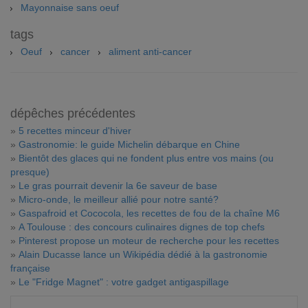
Mayonnaise sans oeuf
tags
Oeuf
cancer
aliment anti-cancer
dépêches précédentes
»
5 recettes minceur d'hiver
»
Gastronomie: le guide Michelin débarque en Chine
»
Bientôt des glaces qui ne fondent plus entre vos mains (ou
presque)
»
Le gras pourrait devenir la 6e saveur de base
»
Micro-onde, le meilleur allié pour notre santé?
»
Gaspafroid et Cococola, les recettes de fou de la chaîne M6
»
A Toulouse : des concours culinaires dignes de top chefs
»
Pinterest propose un moteur de recherche pour les recettes
»
Alain Ducasse lance un Wikipédia dédié à la gastronomie
française
»
Le "Fridge Magnet" : votre gadget antigaspillage