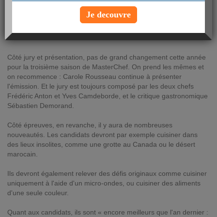
à l'automne en prime time. Une troisième saison sous le signe de
Je decouvre
nombreuses nouveautés...
Vendredi 6 juillet 2012 à 8:30 |
Info Cuisine
Côté jury et présentation, pas de grand changement cette année
pour la troisième saison de MasterChef. On prend les mêmes et
on recommence : Carole Rousseau continue à présenter
l'émission. Et le jury est toujours composé par les deux chefs
Frédéric Anton et Yves Camdeborde, et le critique gastronomique
Sébastien Demorand.
Côté épreuves, en revanche, il y aura de nombreuses
nouveautés. Les candidats devront par exemple cuisiner dans
des lieux insolites, comme une grotte au Canada ou le désert
marocain.
Ils devront également relever des défis originaux comme cuisiner
uniquement à l'aide d'un micro-ondes, ou cuisiner des aliments
d'une seule couleur.
Quant aux candidats, ils sont « encore meilleurs que l'an dernier :