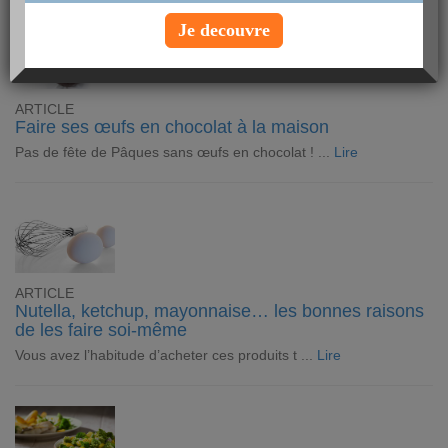
Je decouvre
ARTICLE
Faire ses œufs en chocolat à la maison
Pas de fête de Pâques sans œufs en chocolat ! ...
Lire
ARTICLE
Nutella, ketchup, mayonnaise… les bonnes raisons
de les faire soi-même
Vous avez l’habitude d’acheter ces produits t ...
Lire