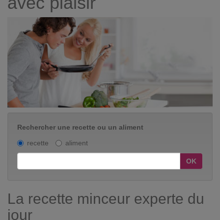
avec plaisir
Rechercher une recette ou un aliment
recette
aliment
OK
La recette minceur experte du
jour