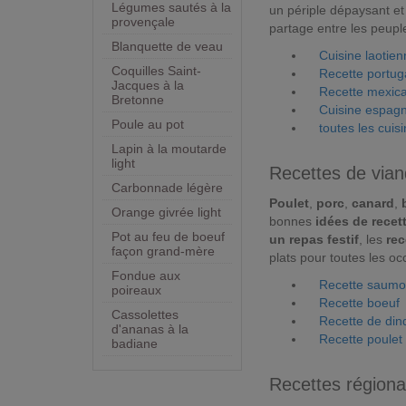
Légumes sautés à la
un périple dépaysant et 
provençale
partage entre les peupl
Blanquette de veau
Cuisine laotie
Coquilles Saint-
Recette portug
Jacques à la
Recette mexic
Bretonne
Cuisine espag
Poule au pot
toutes les cui
Lapin à la moutarde
light
Recettes de vian
Carbonnade légère
Poulet
,
porc
,
canard
,
Orange givrée light
bonnes
idées de recet
Pot au feu de boeuf
un repas festif
, les
rec
façon grand-mère
plats pour toutes les oc
Fondue aux
Recette saum
poireaux
Recette boeuf
Cassolettes
Recette de din
d'ananas à la
Recette poulet
badiane
Recettes régiona