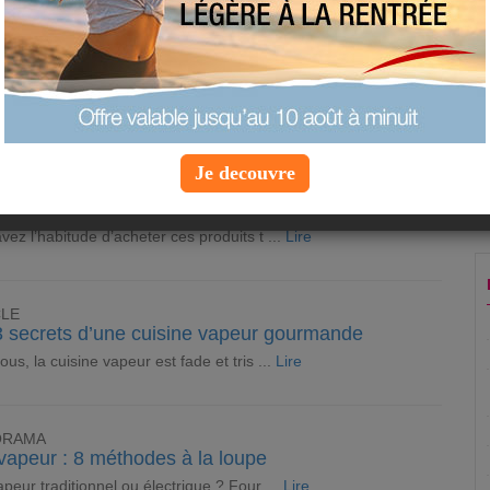
CLE
e ses œufs en chocolat à la maison
 fête de Pâques sans œufs en chocolat ! ...
Lire
CLE
Je decouvre
lla, ketchup, mayonnaise… les bonnes raisons de
aire soi-même
vez l’habitude d’acheter ces produits t ...
Lire
CLE
3 secrets d’une cuisine vapeur gourmande
ous, la cuisine vapeur est fade et tris ...
Lire
ORAMA
vapeur : 8 méthodes à la loupe
apeur traditionnel ou électrique ? Four ...
Lire