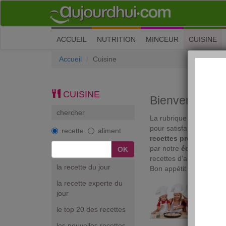
(current)
ACCUEIL
NUTRITION
MINCEUR
CUISINE
Accueil
Cuisine
CUISINE
Bienvenue sur 
chercher
La rubrique Cuisine d'
pour satisfaire votre
go
recette
aliment
recettes préférées
et d
par notre
équipe diété
recettes d’aujourdhui.co
la recette du jour
Bon appétit !
la recette experte du
DIAP
jour
Cuisi
le top 20 des recettes
Cuisin
les nouvelles recettes