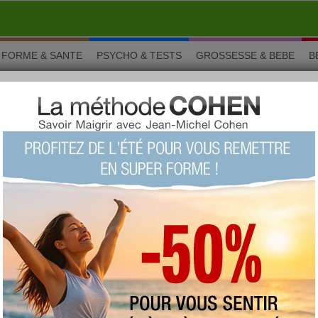
FORME & SANTE
PSYCHO & TESTS
GROSSESSE & BEBE
B
la rubrique cuisine
Aujourdhui.com vous propose des
idées de recettes de cuisine
urmandise
et vos
talents de chef
. Retrouvez toutes vos
écouvrez des nouveautés ! Toutes nos recettes sont validées
tique
pour vous aider à combiner
plaisir et minceur
. Avec les
m, vous allez vous régaler tout en prenant soin de votre ligne.
ORAMA
ner avec les enfants : 10 conseils pratiques
er avec les enfants, cela ne s’improvis ...
Lire