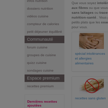
infos nutrition
Que vous soyez
intolé
aux fibres
ou que vous 
dossiers nutrition
sans laitages
ou
trace
vidéos cuisine
nutrition-santé
.. Vous
petits plats que les
coa
compteur de calories
pour vous.
petit déjeuner équilibré
Communauté
forum cuisine
spécial intolérances
groupes de cuisine
et allergies
quizz cuisine
alimentaires
sondages cuisine
Espace premium
recettes premium
recettes sans gluten
Dernières recettes
ajoutées