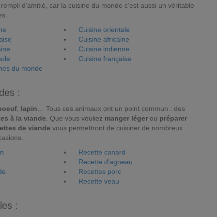
rempli d’amitié, car la cuisine du monde c’est aussi un véritable
es.
nne
Cuisine orientale
aise
Cuisine africaine
aine
Cuisine indienne
nole
Cuisine française
sines du monde
des :
boeuf
,
lapin
… Tous ces animaux ont un point commun : des
tes à la viande
. Que vous vouliez
manger léger
ou
préparer
ettes de viande
vous permettront de cuisiner de nombreux
casions.
on
Recette canard
Recette d'agneau
de
Recettes porc
Recette veau
les :