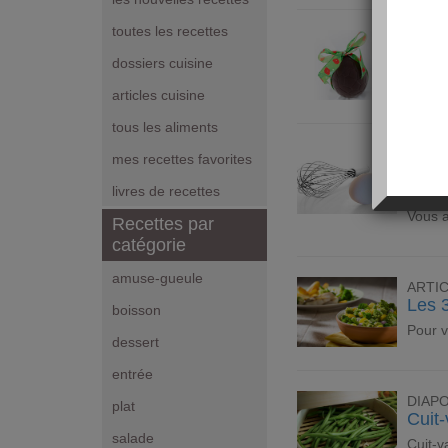
toutes les recettes
ARTI
Fair
dossiers cuisine
Pas de
articles cuisine
tous les aliments
ARTI
mes recettes favorites
Nute
les f
livres de recettes
Vous a
Recettes par
catégorie
amuse-gueule
ARTI
Les 
boisson
Pour v
dessert
entrée
DIAP
plat
Cuit-
salade
Cuit-v