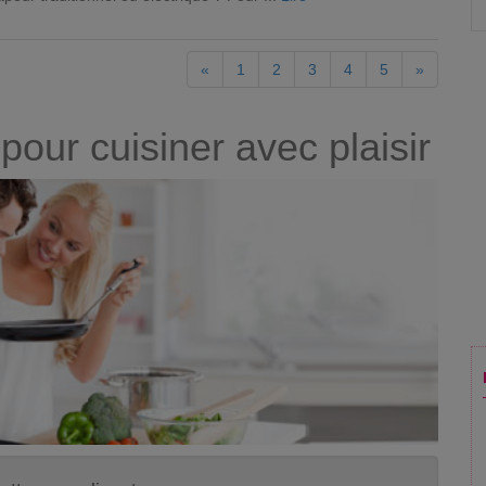
«
1
2
3
4
5
»
pour cuisiner avec plaisir