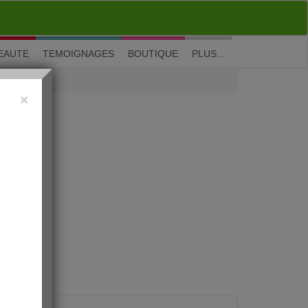
M'inscrire
|
Me connecter
|
? Visite guidée
EAUTE
TEMOIGNAGES
BOUTIQUE
PLUS...
×