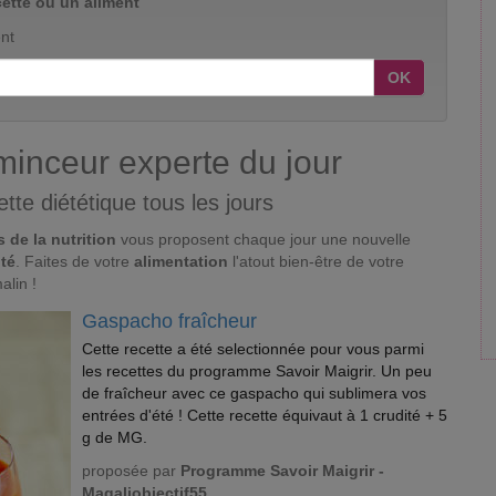
ette ou un aliment
nt
OK
minceur experte du jour
tte diététique tous les jours
 de la nutrition
vous proposent chaque jour une nouvelle
nté
. Faites de votre
alimentation
l'atout bien-être de votre
alin !
Gaspacho fraîcheur
Cette recette a été selectionnée pour vous parmi
les recettes du programme Savoir Maigrir. Un peu
de fraîcheur avec ce gaspacho qui sublimera vos
entrées d'été ! Cette recette équivaut à 1 crudité + 5
g de MG.
proposée par
Programme Savoir Maigrir -
Magaliobjectif55