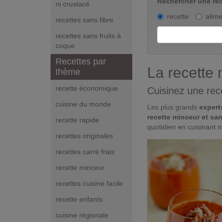
Rechercher une rec
ni crustacé
recette
alime
recettes sans fibre
recettes sans fruits à
coque
Recettes par
La recette 
thème
recette économique
Cuisinez une rece
cuisine du monde
Les plus grands
experts
recette minceur et sa
recette rapide
quotidien en cuisinant m
recettes originales
recettes carré frais
recette minceur
recettes cuisine facile
recette enfants
cuisine régionale