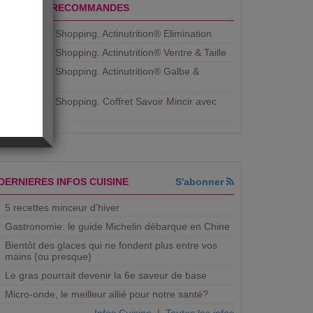
PRODUITS RECOMMANDES
Aujourdhui Shopping. Actinutrition® Elimination
Aujourdhui Shopping. Actinutrition® Ventre & Taille
Aujourdhui Shopping. Actinutrition® Galbe &
Courbe
Aujourdhui Shopping. ​Coffret Savoir Mincir avec
Jean
DERNIERES INFOS CUISINE
S'abonner
5 recettes minceur d'hiver
Gastronomie: le guide Michelin débarque en Chine
Bientôt des glaces qui ne fondent plus entre vos
mains (ou presque)
Le gras pourrait devenir la 6e saveur de base
Micro-onde, le meilleur allié pour notre santé?